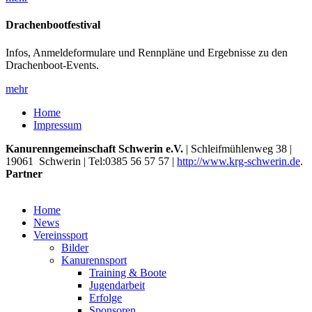
Drachenbootfestival
Infos, Anmeldeformulare und Rennpläne und Ergebnisse zu den
Drachenboot-Events.
mehr
Home
Impressum
Kanurenngemeinschaft Schwerin e.V.
|
Schleifmühlenweg 38
|
19061
Schwerin
| Tel:
0385 56 57 57
|
http://www.krg-schwerin.de
.
Partner
Home
News
Vereinssport
Bilder
Kanurennsport
Training & Boote
Jugendarbeit
Erfolge
Sponsoren