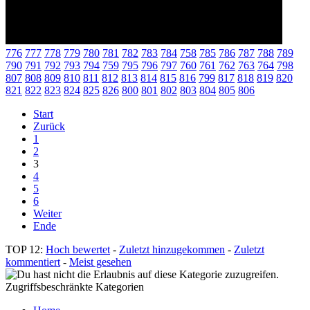
776
777
778
779
780
781
782
783
784
758
785
786
787
788
789
790
791
792
793
794
759
795
796
797
760
761
762
763
764
798
807
808
809
810
811
812
813
814
815
816
799
817
818
819
820
821
822
823
824
825
826
800
801
802
803
804
805
806
Start
Zurück
1
2
3
4
5
6
Weiter
Ende
TOP 12:
Hoch bewertet
-
Zuletzt hinzugekommen
-
Zuletzt
kommentiert
-
Meist gesehen
Zugriffsbeschränkte Kategorien