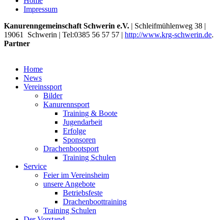
Home
Impressum
Kanurenngemeinschaft Schwerin e.V.
|
Schleifmühlenweg 38
|
19061
Schwerin
| Tel:
0385 56 57 57
|
http://www.krg-schwerin.de
.
Partner
Home
News
Vereinssport
Bilder
Kanurennsport
Training & Boote
Jugendarbeit
Erfolge
Sponsoren
Drachenbootsport
Training Schulen
Service
Feier im Vereinsheim
unsere Angebote
Betriebsfeste
Drachenboottraining
Training Schulen
Der Vorstand