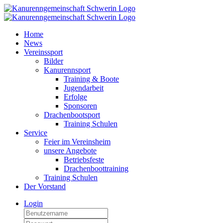
Home
News
Vereinssport
Bilder
Kanurennsport
Training & Boote
Jugendarbeit
Erfolge
Sponsoren
Drachenbootsport
Training Schulen
Service
Feier im Vereinsheim
unsere Angebote
Betriebsfeste
Drachenboottraining
Training Schulen
Der Vorstand
Login