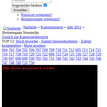
Angemeldet bleiben
Anmelden
Passwort vergessen?
Benutzername vergessen?
Startseite
»
Kanurennsport
»
Jahr 2011
»
Herbstregatta Neustrelitz
Zurück zur Kategorieübersicht
TOP 12:
Hoch bewertet
-
Zuletzt hinzugekommen
-
Zuletzt
kommentiert
-
Meist gesehen
694
703
704
705
706
707
708
709
710
711
712
695
713
714
715
716
717
718
719
720
721
722
696
723
724
725
726
727
728
729
730
697
698
699
700
701
702
731
740
741
742
743
744
745
746
747
748
749
732
750