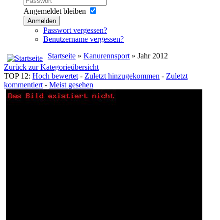
Angemeldet bleiben
Anmelden
Passwort vergessen?
Benutzername vergessen?
Startseite
»
Kanurennsport
» Jahr 2012
Zurück zur Kategorieübersicht
TOP 12:
Hoch bewertet
-
Zuletzt hinzugekommen
-
Zuletzt
kommentiert
-
Meist gesehen