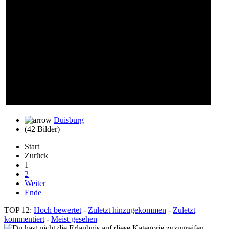
Duisburg
(42 Bilder)
Start
Zurück
1
2
Weiter
Ende
TOP 12:
Hoch bewertet
-
Zuletzt hinzugekommen
-
Zuletzt
kommentiert
-
Meist gesehen