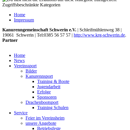
Zugriffsbeschränkte Kategorien
Home
Impressum
Kanurenngemeinschaft Schwerin e.V.
|
Schleifmühlenweg 38
|
19061
Schwerin
| Tel:
0385 56 57 57
|
http://www.krg-schwerin.de
.
Partner
Home
News
Vereinssport
Bilder
Kanurennsport
Training & Boote
Jugendarbeit
Erfolge
Sponsoren
Drachenbootsport
Training Schulen
Service
Feier im Vereinsheim
unsere Angebote
Betriebsfeste