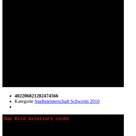
402206821282474566
Kategorie
Stadtmeisterschaft Schwerin 2010