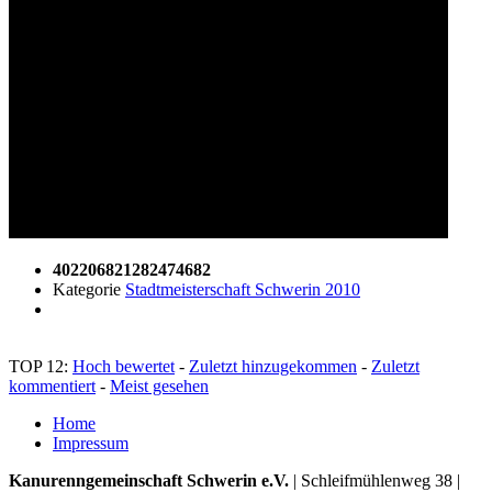
402206821282474682
Kategorie
Stadtmeisterschaft Schwerin 2010
TOP 12:
Hoch bewertet
-
Zuletzt hinzugekommen
-
Zuletzt
kommentiert
-
Meist gesehen
Home
Impressum
Kanurenngemeinschaft Schwerin e.V.
|
Schleifmühlenweg 38
|