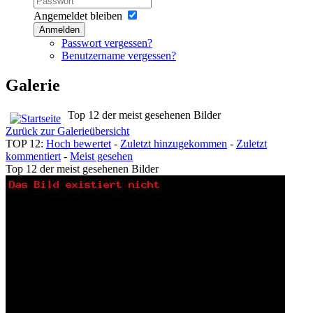
Angemeldet bleiben
Anmelden
Passwort vergessen?
Benutzername vergessen?
Galerie
Top 12 der meist gesehenen Bilder
Zurück zur Galerieübersicht
TOP 12:
Hoch bewertet
-
Zuletzt hinzugekommen
-
Zuletzt
kommentiert
-
Meist gesehen
Top 12 der meist gesehenen Bilder