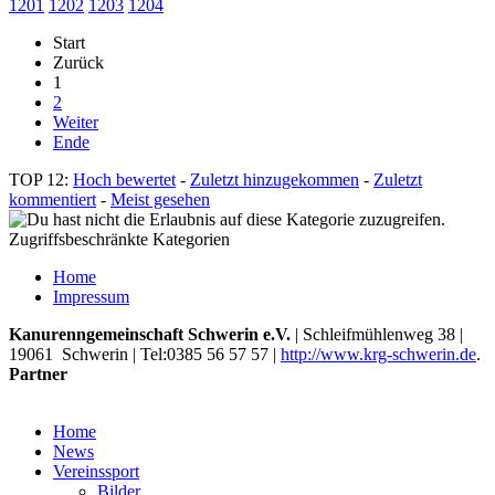
1201
1202
1203
1204
Start
Zurück
1
2
Weiter
Ende
TOP 12:
Hoch bewertet
-
Zuletzt hinzugekommen
-
Zuletzt
kommentiert
-
Meist gesehen
Zugriffsbeschränkte Kategorien
Home
Impressum
Kanurenngemeinschaft Schwerin e.V.
|
Schleifmühlenweg 38
|
19061
Schwerin
| Tel:
0385 56 57 57
|
http://www.krg-schwerin.de
.
Partner
Home
News
Vereinssport
Bilder