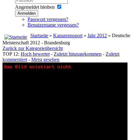
Angemeldet bleiben
Anmelden
Passwort vergessen?
Benutzername vergessen?
Startseite
»
Kanurennsport
»
Jahr 2012
» Deutsche
Meisterschaft 2012 - Brandenburg
Zurück zur Kategorieübersicht
TOP 12:
Hoch bewertet
-
Zuletzt hinzugekommen
-
Zuletzt
kommentiert
-
Meist gesehen