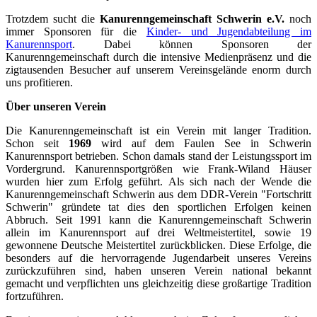
Trotzdem sucht die
Kanurenngemeinschaft Schwerin e.V.
noch
immer Sponsoren für die
Kinder- und Jugendabteilung im
Kanurennsport
. Dabei können Sponsoren der
Kanurenngemeinschaft durch die intensive Medienpräsenz und die
zigtausenden Besucher auf unserem Vereinsgelände enorm durch
uns profitieren.
Über unseren Verein
Die Kanurenngemeinschaft ist ein Verein mit langer Tradition.
Schon seit
1969
wird auf dem Faulen See in Schwerin
Kanurennsport betrieben. Schon damals stand der Leistungssport im
Vordergrund. Kanurennsportgrößen wie Frank-Wiland Häuser
wurden hier zum Erfolg geführt. Als sich nach der Wende die
Kanurenngemeinschaft Schwerin aus dem DDR-Verein "Fortschritt
Schwerin" gründete tat dies den sportlichen Erfolgen keinen
Abbruch. Seit 1991 kann die Kanurenngemeinschaft Schwerin
allein im Kanurennsport auf drei Weltmeistertitel, sowie 19
gewonnene Deutsche Meistertitel zurückblicken. Diese Erfolge, die
besonders auf die hervorragende Jugendarbeit unseres Vereins
zurückzuführen sind, haben unseren Verein national bekannt
gemacht und verpflichten uns gleichzeitig diese großartige Tradition
fortzuführen.