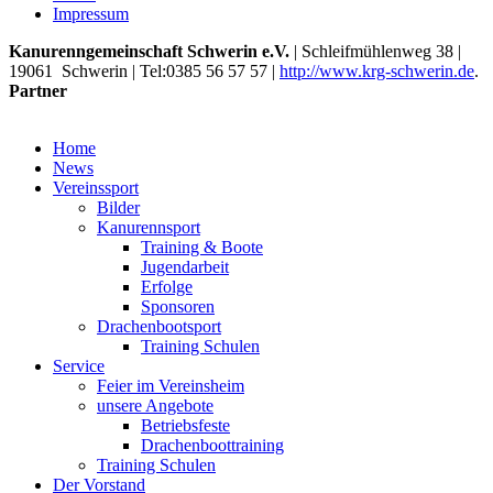
Impressum
Kanurenngemeinschaft Schwerin e.V.
|
Schleifmühlenweg 38
|
19061
Schwerin
| Tel:
0385 56 57 57
|
http://www.krg-schwerin.de
.
Partner
Home
News
Vereinssport
Bilder
Kanurennsport
Training & Boote
Jugendarbeit
Erfolge
Sponsoren
Drachenbootsport
Training Schulen
Service
Feier im Vereinsheim
unsere Angebote
Betriebsfeste
Drachenboottraining
Training Schulen
Der Vorstand