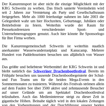
Der Kanurennsport ist aber nicht die einzige Möglichkeit mit der
KRG Schwerin zu werben. Das frisch sanierte Vereinsheim wird
seit 2 Jahren zur Vermietung als Party und Gesellschaftsraum
freigegeben. Mehr als 1000 feierlustige nahmen im Jahr 2003 die
Gelegenheit wahr um hier Hochzeiten, Geburtstage, Jubiläen oder
Betriebsfeste zu feiern. Weiterhin wurde der Raum für
Pressekonferenzen verschiedenster Sport- und
Unternehmensgruppen genutzt. Auch hier könnte Ihr Sponsorlogo
für Ihre Firma werben.
Die Kanurenngemeinschaft Schwerin ist weiterhin staatlich
anerkannter Wasserwanderrastplatz und Kanucamp. Mehrere
Hundert von Paddeltouristen besuchen uns alljährlich von Wasser
aus.
Das größte und beliebteste Werbemittel der KRG Schwerin ist und
bleibt natürlich das
Schweriner Drachenbootfestival
. Bereits im
Frühjahr besuchen uns tausende Drachenbootbegeisterte der Schul-
und Fun Teams um für die beiden Mega-Events in den
Sommermonaten zu trainieren. Während des Festivals strömen allein
auf dem Faulen See über 3500 aktive und zehntausende Besucher
auf unser Gelände um am Spektakel Drachenbootfestival
teilzuhaben. Auch das Medieninteresse steigt zu dieser Zeit in
gigantische Höhen. Beinahe täglich wird in den lokalen Zeitungen
von den Vorbereitungen und der Durchführung unserer beiden